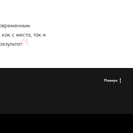
новременным
как с места, так и
[1]
результат
.
Наверх