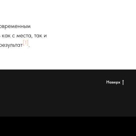
новременным
как с места, так и
[1]
результат
.
Наверх